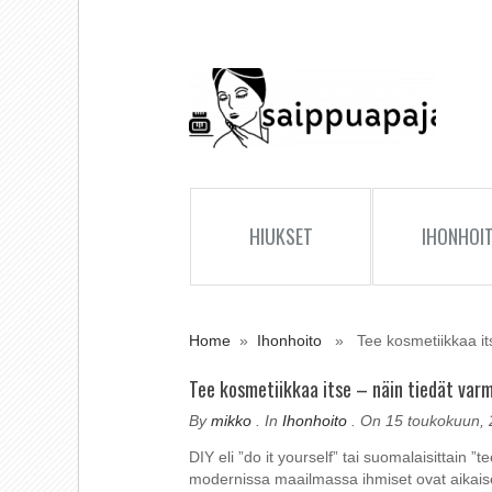
HIUKSET
IHONHOI
Home
»
Ihonhoito
» Tee kosmetiikkaa itse 
Tee kosmetiikkaa itse – näin tiedät varm
By
mikko
. In
Ihonhoito
. On 15 toukokuun,
DIY eli ”do it yourself” tai suomalaisittain ”
modernissa maailmassa ihmiset ovat aikaisem