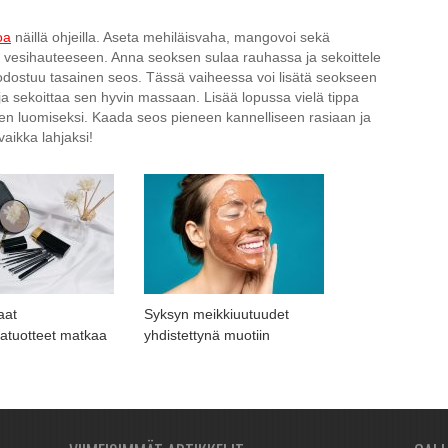
oa
näillä ohjeilla. Aseta mehiläisvaha, mangovoi sekä
 vesihauteeseen. Anna seoksen sulaa rauhassa ja sekoittele
 muodostuu tasainen seos. Tässä vaiheessa voi lisätä seokseen
 sekoittaa sen hyvin massaan. Lisää lopussa vielä tippa
sen luomiseksi. Kaada seos pieneen kannelliseen rasiaan ja
aikka lahjaksi!
aat
Syksyn meikkiuutuudet
katuotteet matkaa
yhdistettynä muotiin