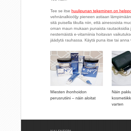
Tee se itse
huulipunan tekeminen on helpp
vehnänalkioöljy pieneen astiaan lämpimään
sitä puisella tikulla niin, että ainesosista
oman maun mukaan punaista rautaoksidia ja
nestemäistä e-vitamiinia hoitavan vaikutuk
jäädytä rauhassa. Käytä puna itse tai anna v
Miesten ihonhoidon
Näin pakk
perusrutiini – näin aloitat
kosmetiik
varten