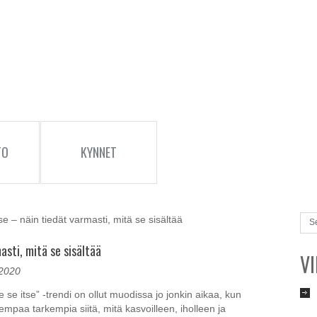
TO
KYNNET
– näin tiedät varmasti, mitä se sisältää
asti, mitä se sisältää
V
 2020
tee se itse” -trendi on ollut muodissa jo jonkin aikaa, kun
paa tarkempia siitä, mitä kasvoilleen, iholleen ja