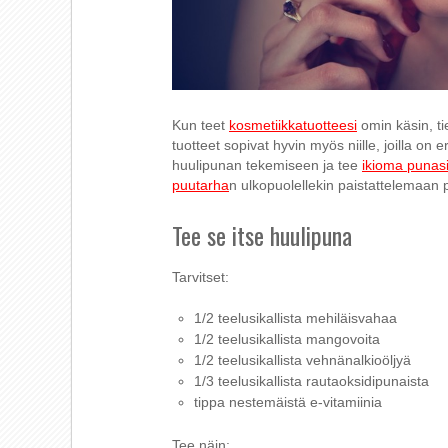
Kun teet
kosmetiikkatuotteesi
omin käsin, tie
tuotteet sopivat hyvin myös niille, joilla on er
huulipunan tekemiseen ja tee
ikioma punas
puutarha
n ulkopuolellekin paistattelemaan 
Tee se itse huulipuna
Tarvitset:
1/2 teelusikallista mehiläisvahaa
1/2 teelusikallista mangovoita
1/2 teelusikallista vehnänalkioöljyä
1/3 teelusikallista rautaoksidipunaista
tippa nestemäistä e-vitamiinia
Tee näin: