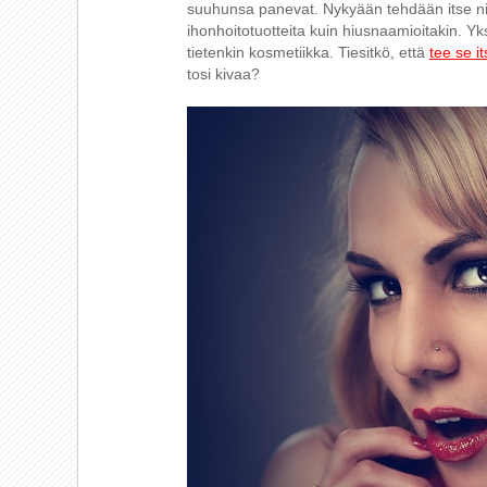
suuhunsa panevat. Nykyään tehdään itse niin
ihonhoitotuotteita kuin hiusnaamioitakin. Yks
tietenkin kosmetiikka. Tiesitkö, että
tee se i
tosi kivaa?