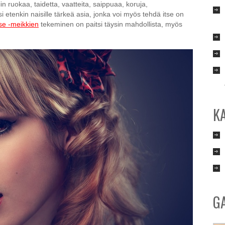
 ruokaa, taidetta, vaatteita, saippuaa, koruja,
i etenkin naisille tärkeä asia, jonka voi myös tehdä itse on
tse -meikkien
tekeminen on paitsi täysin mahdollista, myös
K
G