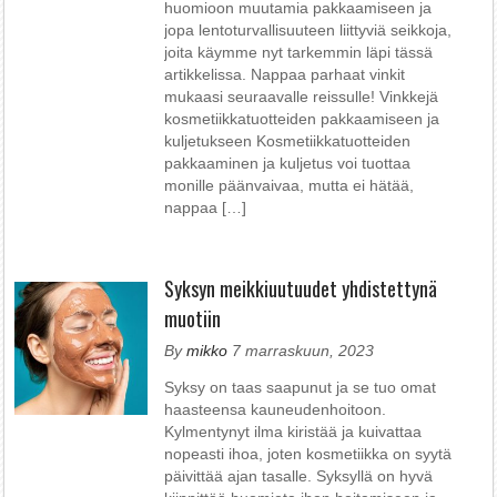
huomioon muutamia pakkaamiseen ja
jopa lentoturvallisuuteen liittyviä seikkoja,
joita käymme nyt tarkemmin läpi tässä
artikkelissa. Nappaa parhaat vinkit
mukaasi seuraavalle reissulle! Vinkkejä
kosmetiikkatuotteiden pakkaamiseen ja
kuljetukseen Kosmetiikkatuotteiden
pakkaaminen ja kuljetus voi tuottaa
monille päänvaivaa, mutta ei hätää,
nappaa […]
Syksyn meikkiuutuudet yhdistettynä
muotiin
By
mikko
7 marraskuun, 2023
Syksy on taas saapunut ja se tuo omat
haasteensa kauneudenhoitoon.
Kylmentynyt ilma kiristää ja kuivattaa
nopeasti ihoa, joten kosmetiikka on syytä
päivittää ajan tasalle. Syksyllä on hyvä