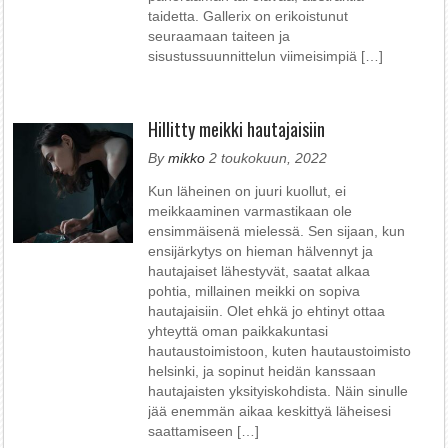
taidetta. Gallerix on erikoistunut
seuraamaan taiteen ja
sisustussuunnittelun viimeisimpiä […]
Hillitty meikki hautajaisiin
By
mikko
2 toukokuun, 2022
Kun läheinen on juuri kuollut, ei
meikkaaminen varmastikaan ole
ensimmäisenä mielessä. Sen sijaan, kun
ensijärkytys on hieman hälvennyt ja
hautajaiset lähestyvät, saatat alkaa
pohtia, millainen meikki on sopiva
hautajaisiin. Olet ehkä jo ehtinyt ottaa
yhteyttä oman paikkakuntasi
hautaustoimistoon, kuten hautaustoimisto
helsinki, ja sopinut heidän kanssaan
hautajaisten yksityiskohdista. Näin sinulle
jää enemmän aikaa keskittyä läheisesi
saattamiseen […]