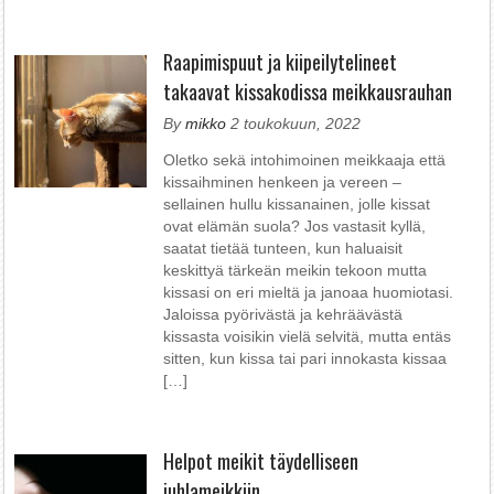
Raapimispuut ja kiipeilytelineet
takaavat kissakodissa meikkausrauhan
By
mikko
2 toukokuun, 2022
Oletko sekä intohimoinen meikkaaja että
kissaihminen henkeen ja vereen –
sellainen hullu kissanainen, jolle kissat
ovat elämän suola? Jos vastasit kyllä,
saatat tietää tunteen, kun haluaisit
keskittyä tärkeän meikin tekoon mutta
kissasi on eri mieltä ja janoaa huomiotasi.
Jaloissa pyörivästä ja kehräävästä
kissasta voisikin vielä selvitä, mutta entäs
sitten, kun kissa tai pari innokasta kissaa
[…]
Helpot meikit täydelliseen
juhlameikkiin