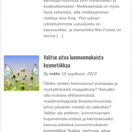
kiinnittää huomiota ihon hoitamiseen ja
kosteuttamiseen. Meikkaamista on myös
hyvä vähentää, sillä meikkaaminen
rasittaa aina ihoa. Yksi syksyn
odotetuimmista uutuuksista on
kasvosuihke, ja esimerkiksi Moi Forest on
tuonut […]
Valitse aitoa luonnonmukaista
kosmetiikkaa
By
mikko
15 syyskuun, 2023
Oletko sinäkin kiinnostunut puhtaasta ja
myrkyttömästä maapallosta? Haluatko
olla mukana ehkäisemässä
maailmanlaajuista ilmastonmuutosta,
johon jokainen meistä voi vaikuttaa?
Valitse siis eettinen, luonnonvarojen
hupenemista estävä ja kiertotalouden
kasvua edistävä luonnonmukainen
kosmetiikka! Kukkia, perhosia, aitoa