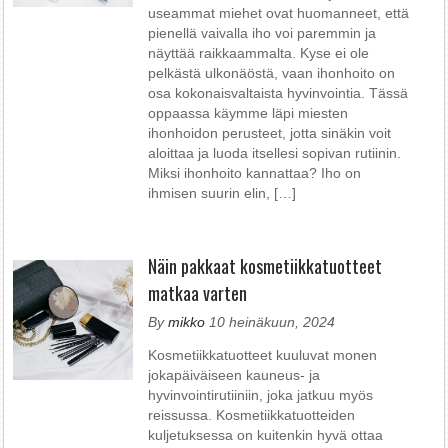
useammat miehet ovat huomanneet, että
pienellä vaivalla iho voi paremmin ja
näyttää raikkaammalta. Kyse ei ole
pelkästä ulkonäöstä, vaan ihonhoito on
osa kokonaisvaltaista hyvinvointia. Tässä
oppaassa käymme läpi miesten
ihonhoidon perusteet, jotta sinäkin voit
aloittaa ja luoda itsellesi sopivan rutiinin.
Miksi ihonhoito kannattaa? Iho on
ihmisen suurin elin, […]
Näin pakkaat kosmetiikkatuotteet
matkaa varten
By
mikko
10 heinäkuun, 2024
Kosmetiikkatuotteet kuuluvat monen
jokapäiväiseen kauneus- ja
hyvinvointirutiiniin, joka jatkuu myös
reissussa. Kosmetiikkatuotteiden
kuljetuksessa on kuitenkin hyvä ottaa