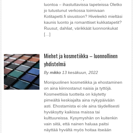
luontoa – ihastuttavissa tapeteissa Oletko
jo tutustunut verkossa toimivaan
Kotitapetti.fi sivustoon? Hiveleekö mieltäsi
kaunis luonto ja romanttiset kukkatapetit?
Ruusut, dahliat, värikkäät luonnonkukat
[…]
Miehet ja kosmetiikka – luonnollinen
yhdistelmä
By
mikko
13 kesäkuun, 2022
Monipuolinen kosmetiikka ja ehostaminen
on aina kiinnostanut naisia ja tyttöjä.
Kosmeettisia tuotteita on käytetty
pimeältä keskiajalta aina nykypäivään
asti. Ehostamista ei ole aina täydellisesti
hyväksytty kaikissa maissa tai
kulttuureissa. Kysymyshän on kuitenkin
vain siitä, että nainen haluaa paitsi
näyttää hyvältä myös hoitaa itseään