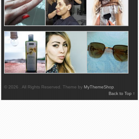
© 2026
. All Rights Reserved.
Theme by
MyThemeShop
.
Back to Top ↑