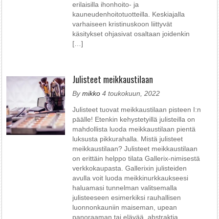
erilaisilla ihonhoito- ja
kauneudenhoitotuotteilla. Keskiajalla
varhaiseen kristinuskoon liittyvät
käsitykset ohjasivat osaltaan joidenkin
[…]
Julisteet meikkaustilaan
By
mikko
4 toukokuun, 2022
Julisteet tuovat meikkaustilaan pisteen I:n
päälle! Etenkin kehystetyillä julisteilla on
mahdollista luoda meikkaustilaan pientä
luksusta pikkurahalla. Mistä julisteet
meikkaustilaan? Julisteet meikkaustilaan
on erittäin helppo tilata Gallerix-nimisestä
verkkokaupasta. Gallerixin julisteiden
avulla voit luoda meikkinurkkaukseesi
haluamasi tunnelman valitsemalla
julisteeseen esimerkiksi rauhallisen
luonnonkauniin maiseman, upean
panoraaman tai elävää, abstraktia