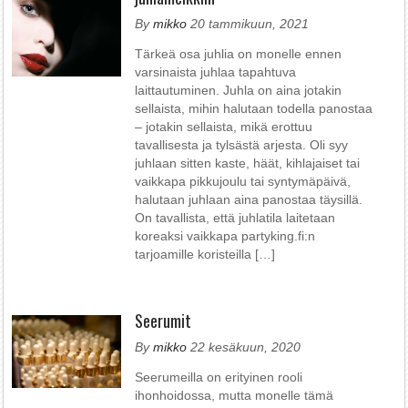
By
mikko
20 tammikuun, 2021
Tärkeä osa juhlia on monelle ennen
varsinaista juhlaa tapahtuva
laittautuminen. Juhla on aina jotakin
sellaista, mihin halutaan todella panostaa
– jotakin sellaista, mikä erottuu
tavallisesta ja tylsästä arjesta. Oli syy
juhlaan sitten kaste, häät, kihlajaiset tai
vaikkapa pikkujoulu tai syntymäpäivä,
halutaan juhlaan aina panostaa täysillä.
On tavallista, että juhlatila laitetaan
koreaksi vaikkapa partyking.fi:n
tarjoamille koristeilla […]
Seerumit
By
mikko
22 kesäkuun, 2020
Seerumeilla on erityinen rooli
ihonhoidossa, mutta monelle tämä