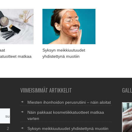
aat
Syksyn meikkiuutuudet
katuotteet matkaa
yhdistettynä muotiin
VIIMEISIMMÄT ARTIKKELIT
GALL
Miesten ihonhoidon perusrutiini – näin aloitat
Näin pakkaat kosmetiikkatuotteet matkaa
su
varten
2
Syksyn meikkiuutuudet yhdistettynä muotiin