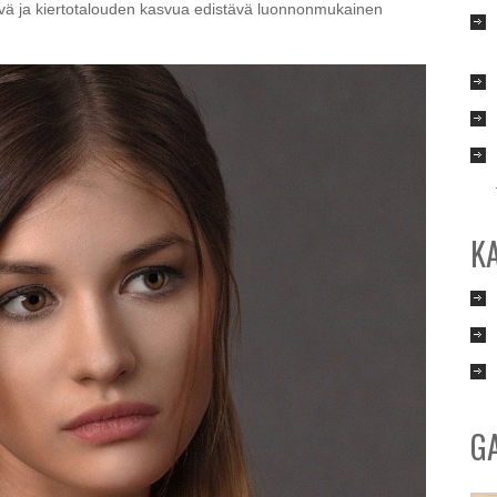
vä ja kiertotalouden kasvua edistävä luonnonmukainen
K
G