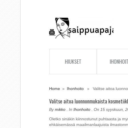
HIUKSET
IHONHOI
Home
»
Ihonhoito
» Valitse aitoa luonno
Valitse aitoa luonnonmukaista kosmetiik
By
mikko
. In
Ihonhoito
. On 15 syyskuun, 
Oletko sinäkin kiinnostunut puhtaasta ja m
ehkäisemässä maailmanlaajuista ilmastonmuu