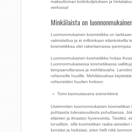
maksuttoman kotiinkuljetuksen ja hintatak
verkossa!
Minkälaista on luonnonmukaine
Luonnonmukainen kosmetiikka on tarkkaan te
valmistettua ja ei milloinkaan eläinkokeilla
kosmetiikkaa olet rakentamassa parempaa yht
Luonnonmukainen kosmetiikka hoitaa ihoasi he
Luonnonmukaisessa kosmetiikassa sallittuja e
lampaanvillarasva ja mehiläisvaha. Lanoliini s
rohtuneille huulille. Mehiläisvahaa käytetä
rohtuneiden huulien hoitoon.
Toimi kannustavana esimerkkinä
Useimmiten luonnonmukaisen kosmetiikan kä
puhtaasta tulevaisuudesta puhuttaessa. Jo
eläinten ja ilmaston hyvinvointia. Tiesitkö,
turvallisin, sillä kosmetiikan raaka-aineiden
kynsiäsi ja hiuksiasi, joten helli niitä luonno