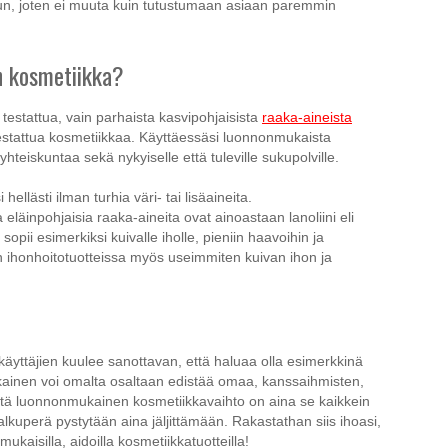
uun, joten ei muuta kuin tutustumaan asiaan paremmin
n kosmetiikka?
stattua, vain parhaista kasvipohjaisista
raaka-aineista
 testattua kosmetiikkaa. Käyttäessäsi luonnonmukaista
eiskuntaa sekä nykyiselle että tuleville sukupolville.
llästi ilman turhia väri- tai lisäaineita.
läinpohjaisia raaka-aineita ovat ainoastaan lanoliini eli
opii esimerkiksi kuivalle iholle, pieniin haavoihin ja
än ihonhoitotuotteissa myös useimmiten kuivan ihon ja
yttäjien kuulee sanottavan, että haluaa olla esimerkkinä
kainen voi omalta osaltaan edistää omaa, kanssaihmisten,
 että luonnonmukainen kosmetiikkavaihto on aina se kaikkein
 alkuperä pystytään aina jäljittämään. Rakastathan siis ihoasi,
nmukaisilla, aidoilla kosmetiikkatuotteilla!