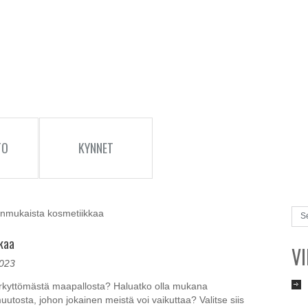
TO
KYNNET
nmukaista kosmetiikkaa
kaa
V
2023
yrkyttömästä maapallosta? Haluatko olla mukana
tosta, johon jokainen meistä voi vaikuttaa? Valitse siis