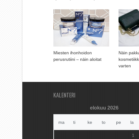
Miesten ihonhoidon
Näin pakk
perusrutiini – näin aloitat
kosmetiik
varten
KALENTERI
elokuu 2026
ma
ti
ke
to
pe
la
1