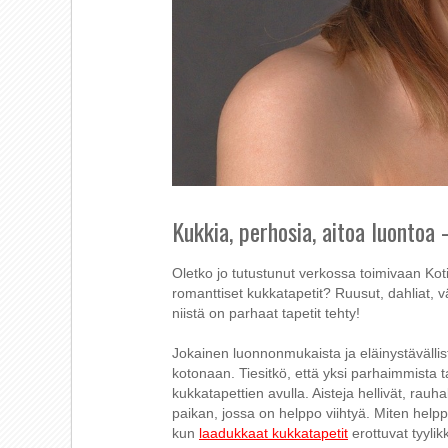
Kukkia, perhosia, aitoa luontoa 
Oletko jo tutustunut verkossa toimivaan Koti
romanttiset kukkatapetit? Ruusut, dahliat, 
niistä on parhaat tapetit tehty!
Jokainen luonnonmukaista ja eläinystäväll
kotonaan. Tiesitkö, että yksi parhaimmista t
kukkatapettien avulla. Aisteja hellivät, rauha
paikan, jossa on helppo viihtyä. Miten help
kun
laadukkaat kukkatapetit
erottuvat tyylikk