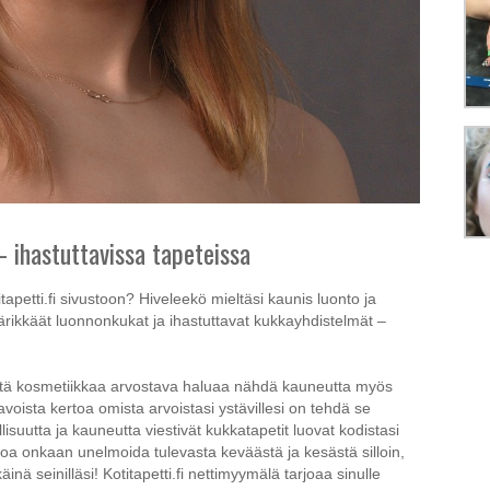
– ihastuttavissa tapeteissa
tapetti.fi sivustoon? Hiveleekö mieltäsi kaunis luonto ja
värikkäät luonnonkukat ja ihastuttavat kukkayhdistelmät –
istä kosmetiikkaa arvostava haluaa nähdä kauneutta myös
avoista kertoa omista arvoistasi ystävillesi on tehdä se
llisuutta ja kauneutta viestivät kukkatapetit luovat kodistasi
poa onkaan unelmoida tulevasta keväästä ja kesästä silloin,
äinä seinilläsi! Kotitapetti.fi nettimyymälä tarjoaa sinulle