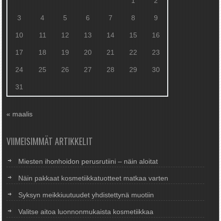
1
2
3
4
5
6
7
8
9
10
11
12
13
14
15
16
17
18
19
20
21
22
23
24
25
26
27
28
29
30
31
« maalis
VIIMEISIMMÄT ARTIKKELIT
Miesten ihonhoidon perusrutiini – näin aloitat
Näin pakkaat kosmetiikkatuotteet matkaa varten
Syksyn meikkiuutuudet yhdistettynä muotiin
Valitse aitoa luonnonmukaista kosmetiikkaa