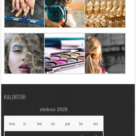
KALENTERI
elokuu 2026
ma
ti
ke
to
pe
la
su