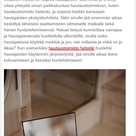
ottaa yhteyttä oman paikkakuntasi hautaustoimistoon, kuten
hautaustoimisto helsinki, ja sopinut heidän kanssaan
hautajaisten yksityiskohdista. Näin sinulle jää enemmän aikaa
keskittyä läheisesi saattamiseen viimeiselle matkalle sekä
hänen hyvästelemiseensä. Haluat tietysti kunnioittaa vainajaa
ja hautajaisvieraita huolitellulla ulkonäöllä, mutta voiko
hautajaisissa käyttää meikkiä ja jos, niin millaista ja mikä on jo
liikaa? Kun esimerkiksi
hautaustoimisto helsinki
huolehtii
hautajaisten käytännön järjestelyistä, jää sinulle aikaa itsesi
kokoamiseen ja itsestäsi huolehtimiseen!