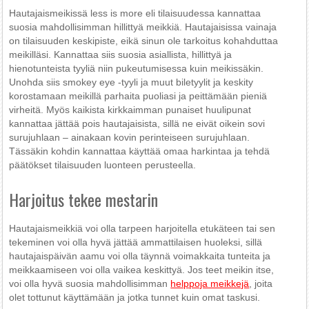
Hautajaismeikissä less is more eli tilaisuudessa kannattaa
suosia mahdollisimman hillittyä meikkiä. Hautajaisissa vainaja
on tilaisuuden keskipiste, eikä sinun ole tarkoitus kohahduttaa
meikilläsi. Kannattaa siis suosia asiallista, hillittyä ja
hienotunteista tyyliä niin pukeutumisessa kuin meikissäkin.
Unohda siis smokey eye -tyyli ja muut biletyylit ja keskity
korostamaan meikillä parhaita puoliasi ja peittämään pieniä
virheitä. Myös kaikista kirkkaimman punaiset huulipunat
kannattaa jättää pois hautajaisista, sillä ne eivät oikein sovi
surujuhlaan – ainakaan kovin perinteiseen surujuhlaan.
Tässäkin kohdin kannattaa käyttää omaa harkintaa ja tehdä
päätökset tilaisuuden luonteen perusteella.
Harjoitus tekee mestarin
Hautajaismeikkiä voi olla tarpeen harjoitella etukäteen tai sen
tekeminen voi olla hyvä jättää ammattilaisen huoleksi, sillä
hautajaispäivän aamu voi olla täynnä voimakkaita tunteita ja
meikkaamiseen voi olla vaikea keskittyä. Jos teet meikin itse,
voi olla hyvä suosia mahdollisimman
helppoja meikkejä
, joita
olet tottunut käyttämään ja jotka tunnet kuin omat taskusi.