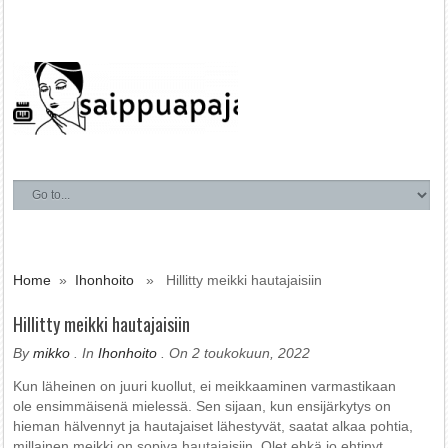
Home
»
Ihonhoito
» Hillitty meikki hautajaisiin
Hillitty meikki hautajaisiin
By
mikko
. In
Ihonhoito
. On 2 toukokuun, 2022
Kun läheinen on juuri kuollut, ei meikkaaminen varmastikaan
ole ensimmäisenä mielessä. Sen sijaan, kun ensijärkytys on
hieman hälvennyt ja hautajaiset lähestyvät, saatat alkaa pohtia,
millainen meikki on sopiva hautajaisiin. Olet ehkä jo ehtinyt