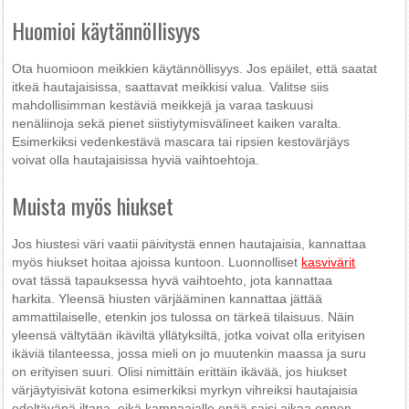
Huomioi käytännöllisyys
Ota huomioon meikkien käytännöllisyys. Jos epäilet, että saatat
itkeä hautajaisissa, saattavat meikkisi valua. Valitse siis
mahdollisimman kestäviä meikkejä ja varaa taskuusi
nenäliinoja sekä pienet siistiytymisvälineet kaiken varalta.
Esimerkiksi vedenkestävä mascara tai ripsien kestovärjäys
voivat olla hautajaisissa hyviä vaihtoehtoja.
Muista myös hiukset
Jos hiustesi väri vaatii päivitystä ennen hautajaisia, kannattaa
myös hiukset hoitaa ajoissa kuntoon. Luonnolliset
kasvivärit
ovat tässä tapauksessa hyvä vaihtoehto, jota kannattaa
harkita. Yleensä hiusten värjääminen kannattaa jättää
ammattilaiselle, etenkin jos tulossa on tärkeä tilaisuus. Näin
yleensä vältytään ikäviltä yllätyksiltä, jotka voivat olla erityisen
ikäviä tilanteessa, jossa mieli on jo muutenkin maassa ja suru
on erityisen suuri. Olisi nimittäin erittäin ikävää, jos hiukset
värjäytyisivät kotona esimerkiksi myrkyn vihreiksi hautajaisia
edeltävänä iltana, eikä kampaajalle enää saisi aikaa ennen