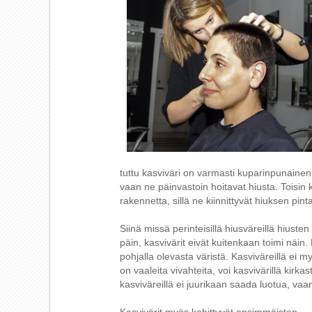
tuttu kasviväri on varmasti kuparinpunainen h
vaan ne päinvastoin hoitavat hiusta. Toisin k
rakennetta, sillä ne kiinnittyvät hiuksen pin
Siinä missä perinteisillä hiusväreillä hiuste
päin, kasvivärit eivät kuitenkaan toimi näin.
pohjalla olevasta väristä. Kasviväreillä ei
on vaaleita vivahteita, voi kasvivärillä kirkas
kasviväreillä ei juurikaan saada luotua, va