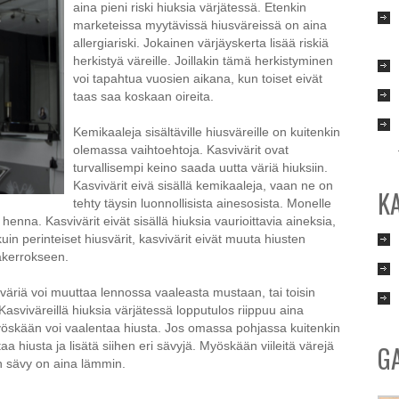
aina pieni riski hiuksia värjätessä. Etenkin
marketeissa myytävissä hiusväreissä on aina
allergiariski. Jokainen värjäyskerta lisää riskiä
herkistyä väreille. Joillakin tämä herkistyminen
voi tapahtua vuosien aikana, kun toiset eivät
taas saa koskaan oireita.
Kemikaaleja sisältäville hiusväreille on kuitenkin
olemassa vaihtoehtoja. Kasvivärit ovat
turvallisempi keino saada uutta väriä hiuksiin.
Kasvivärit eivä sisällä kemikaaleja, vaan ne on
K
tehty täysin luonnollisista ainesosista. Monelle
enna. Kasvivärit eivät sisällä hiuksia vaurioittavia aineksia,
uin perinteiset hiusvärit, kasvivärit eivät muuta hiusten
takerrokseen.
n väriä voi muuttaa lennossa vaaleasta mustaan, tai toisin
 Kasviväreillä hiuksia värjätessä lopputulos riippuu aina
 myöskään voi vaalentaa hiusta. Jos omassa pohjassa kuitenkin
taa hiusta ja lisätä siihen eri sävyjä. Myöskään viileitä värejä
G
an sävy on aina lämmin.