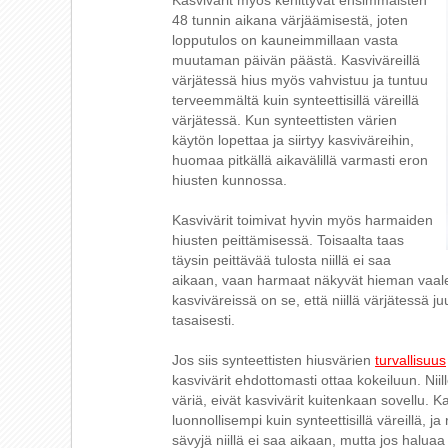
Kasvivärit myös kehittyvät ensimmäisten
48 tunnin aikana värjäämisestä, joten
lopputulos on kauneimmillaan vasta
muutaman päivän päästä. Kasviväreillä
värjätessä hius myös vahvistuu ja tuntuu
terveemmältä kuin synteettisillä väreillä
värjätessä. Kun synteettisten värien
käytön lopettaa ja siirtyy kasviväreihin,
huomaa pitkällä aikavälillä varmasti eron
hiusten kunnossa.
Kasvivärit toimivat hyvin myös harmaiden
hiusten peittämisessä. Toisaalta taas
täysin peittävää tulosta niillä ei saa
aikaan, vaan harmaat näkyvät hieman vaale
kasviväreissä on se, että niillä värjätessä j
tasaisesti.
Jos siis synteettisten hiusvärien
turvallisuus
kasvivärit ehdottomasti ottaa kokeiluun. Niil
väriä, eivät kasvivärit kuitenkaan sovellu. 
luonnollisempi kuin synteettisillä väreillä,
sävyjä niillä ei saa aikaan, mutta jos halu