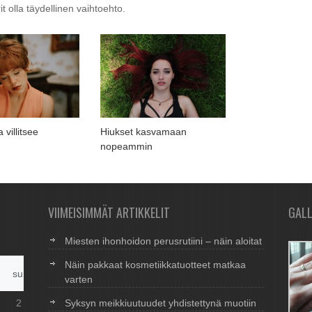
t olla täydellinen vaihtoehto.
 villitsee
Hiukset kasvamaan
nopeammin
VIIMEISIMMÄT ARTIKKELIT
GALL
Miesten ihonhoidon perusrutiini – näin aloitat
Näin pakkaat kosmetiikkatuotteet matkaa
su
varten
2
Syksyn meikkiuutuudet yhdistettynä muotiin