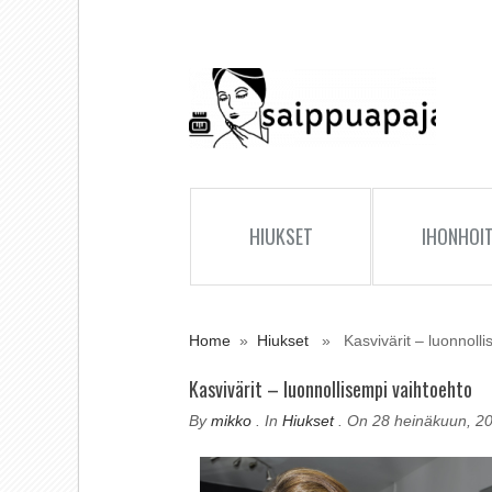
HIUKSET
IHONHOI
Home
»
Hiukset
» Kasvivärit – luonnolli
Kasvivärit – luonnollisempi vaihtoehto
By
mikko
. In
Hiukset
. On 28 heinäkuun, 2