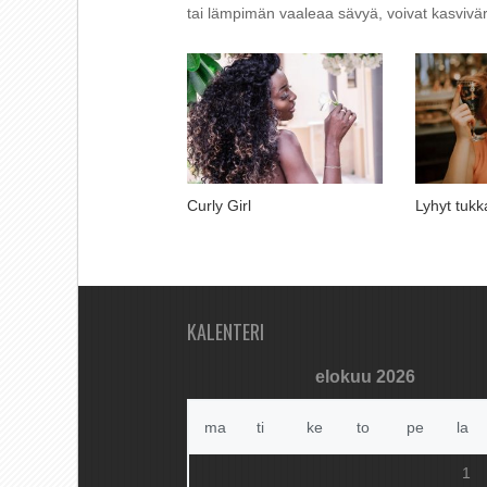
tai lämpimän vaaleaa sävyä, voivat kasviväri
Curly Girl
Lyhyt tukka
KALENTERI
elokuu 2026
ma
ti
ke
to
pe
la
1