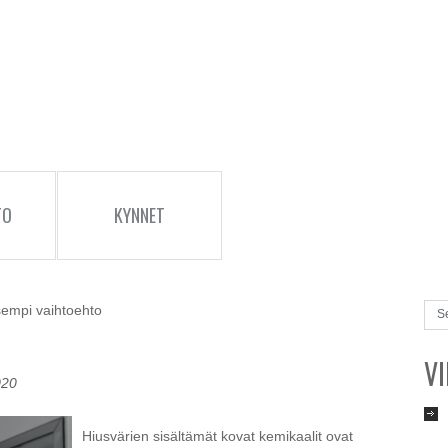
TO
KYNNET
sempi vaihtoehto
V
020
Hiusvärien sisältämät kovat kemikaalit ovat