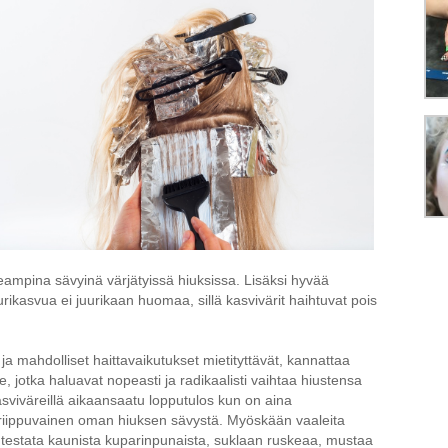
ampina sävyinä värjätyissä hiuksissa. Lisäksi hyvää
uurikasvua ei juurikaan huomaa, sillä kasvivärit haihtuvat pois
ja mahdolliset haittavaikutukset mietityttävät, kannattaa
le, jotka haluavat nopeasti ja radikaalisti vaihtaa hiustensa
Kasviväreillä aikaansaatu lopputulos kun on aina
 ja riippuvainen oman hiuksen sävystä. Myöskään vaaleita
aa testata kaunista kuparinpunaista, suklaan ruskeaa, mustaa